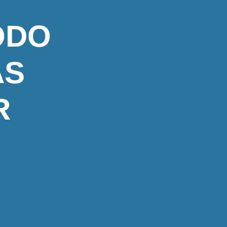
ODO
AS
R