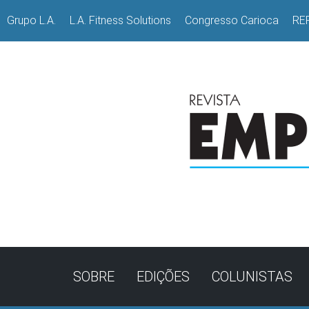
Grupo L.A.
L.A. Fitness Solutions
Congresso Carioca
RE
SOBRE
EDIÇÕES
COLUNISTAS