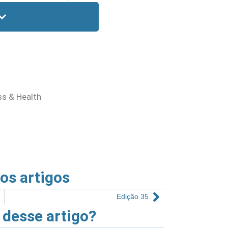
Baixe a edição 34
ss & Health
ros artigos
Edição 35
 desse artigo?