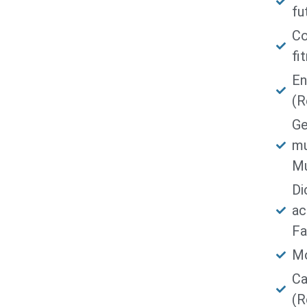
fu
Co
fi
En
(R
Ge
mu
Mu
Di
ac
Fa
Mo
Ca
(R