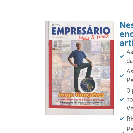
Nes
enc
art
As
da
As
Pe
O 
no
Ve
RH
Pe