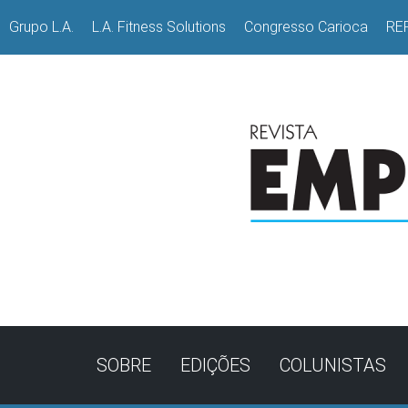
Grupo L.A.
L.A. Fitness Solutions
Congresso Carioca
RE
SOBRE
EDIÇÕES
COLUNISTAS