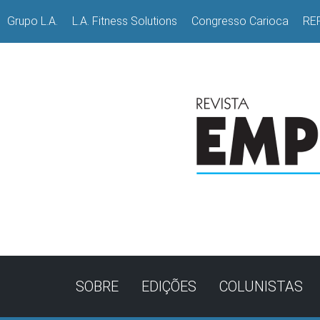
Grupo L.A.
L.A. Fitness Solutions
Congresso Carioca
RE
SOBRE
EDIÇÕES
COLUNISTAS