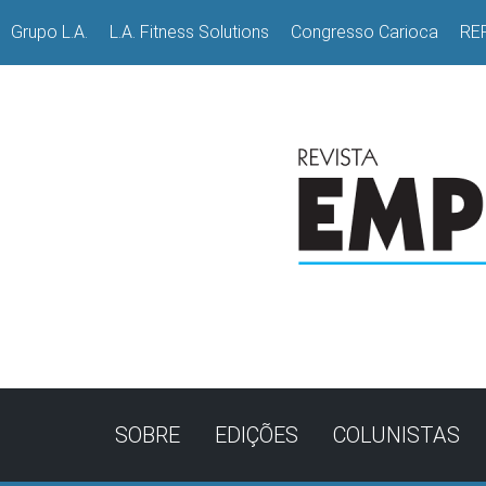
Grupo L.A.
L.A. Fitness Solutions
Congresso Carioca
RE
SOBRE
EDIÇÕES
COLUNISTAS