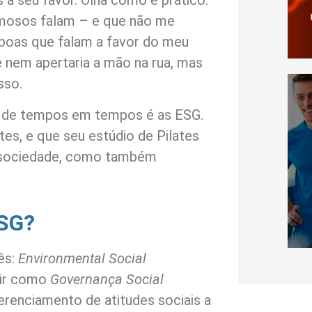
 a seu favor. Olha como é prático:
famosos falam – e que não me
s boas que falam a favor do meu
 nem apertaria a mão na rua, mas
sso.
 de tempos em tempos é as ESG.
es, e que seu estúdio de Pilates
 a sociedade, como também
ESG?
ês:
Environmental Social
zir como
Governança Social
gerenciamento de atitudes sociais a