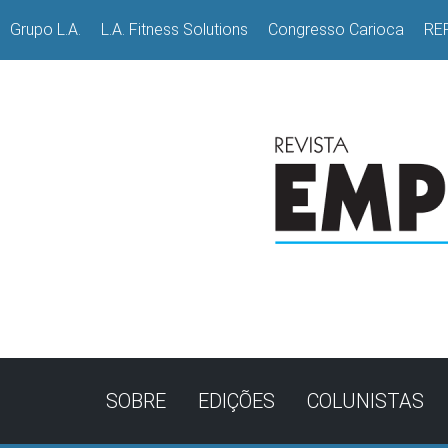
Grupo L.A.
L.A. Fitness Solutions
Congresso Carioca
RE
SOBRE
EDIÇÕES
COLUNISTAS