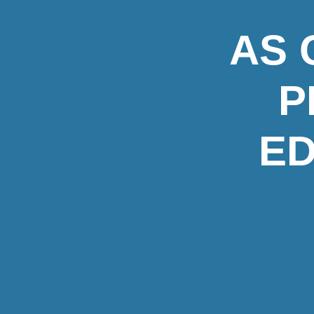
AS 
P
ED