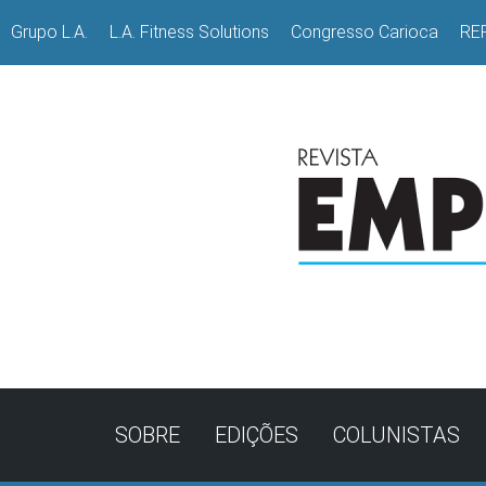
Grupo L.A.
L.A. Fitness Solutions
Congresso Carioca
RE
SOBRE
EDIÇÕES
COLUNISTAS