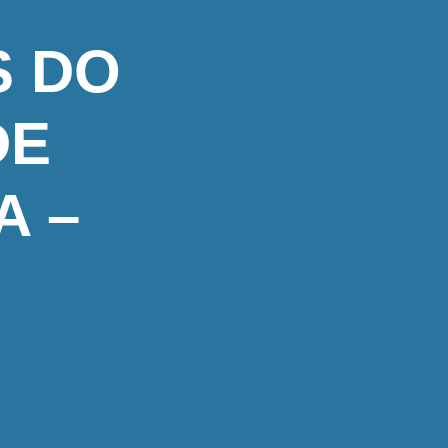
S DO
DE
A –