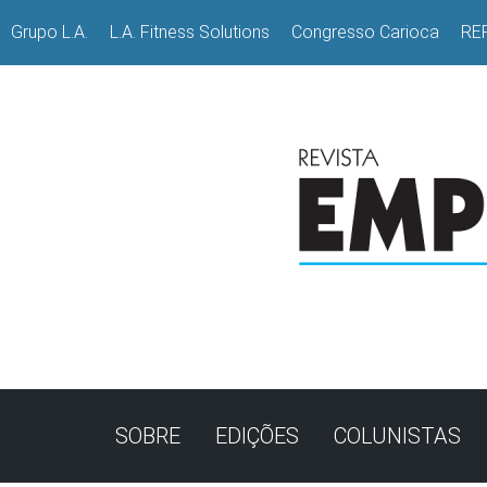
Grupo L.A.
L.A. Fitness Solutions
Congresso Carioca
RE
SOBRE
EDIÇÕES
COLUNISTAS