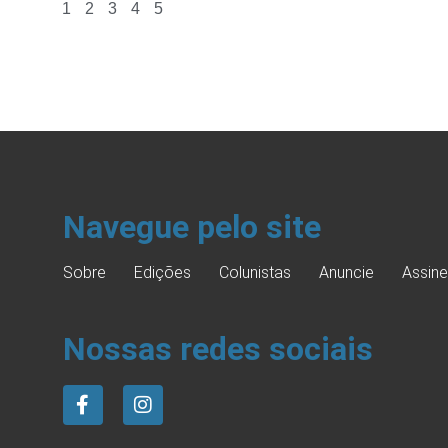
1
2
3
4
5
Navegue pelo site
Sobre
Edições
Colunistas
Anuncie
Assine
Nossas redes sociais