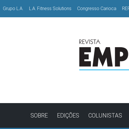
Grupo L.A.
L.A. Fitness Solutions
Congresso Carioca
RE
SOBRE
EDIÇÕES
COLUNISTAS