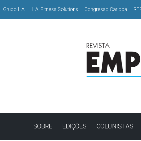
Grupo L.A.
L.A. Fitness Solutions
Congresso Carioca
RE
SOBRE
EDIÇÕES
COLUNISTAS