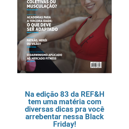
Na edição 83 da REF&H
tem uma matéria com
diversas dicas pra você
arrebentar nessa Black
Friday!