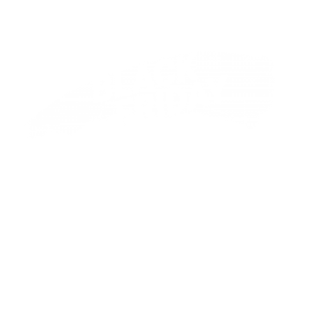
A BLACK FRIDAY
2019 ESTÁ
CHEGANDO
Você já planejou as ações para