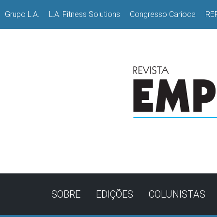
Grupo L.A.
L.A. Fitness Solutions
Congresso Carioca
RE
SOBRE
EDIÇÕES
COLUNISTAS