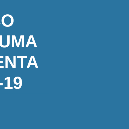
CO
 UMA
ENTA
-19