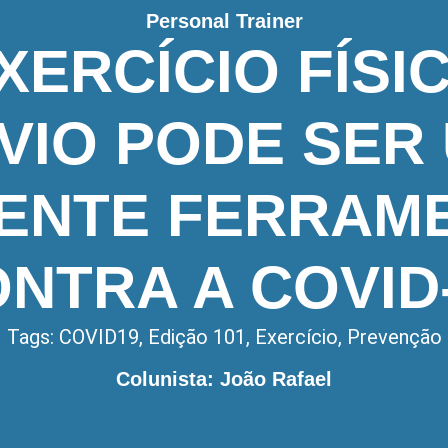
Personal Trainer
XERCÍCIO FÍSI
VIO PODE SER
ENTE FERRAM
NTRA A COVID
Tags:
COVID19
,
Edição 101
,
Exercício
,
Prevenção
Colunista: João Rafael