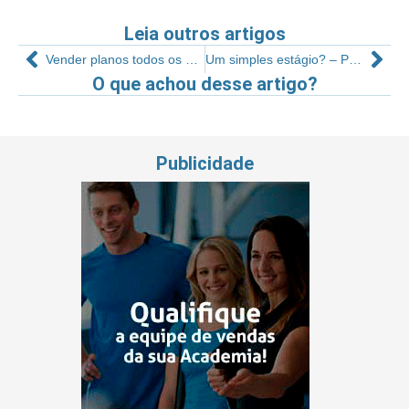
Leia outros artigos
Vender planos todos os dias é possível
Um simples estágio? – Parte 1
O que achou desse artigo?
Publicidade