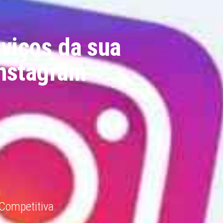
viços da sua
Instagram
a
 Competitiva