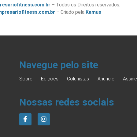
resariofitness.com.br
– Todos os Direitos reservados.
presariofitness.com.br
– Criado pela
Kamus
Navegue pelo site
Sobre
Edições
Colunistas
Anuncie
Assine
Nossas redes sociais