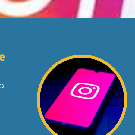
xe
as