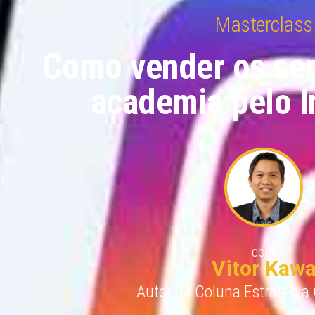
Masterclass
Como vender os ser
academia pelo 
com
Vitor Kaw
Autor da Coluna Estratégia