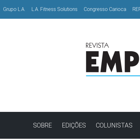
Grupo L.A.
L.A. Fitness Solutions
Congresso Carioca
RE
SOBRE
EDIÇÕES
COLUNISTAS