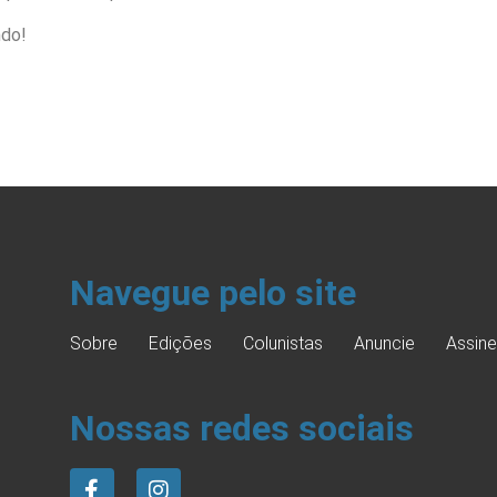
do!
Navegue pelo site
Sobre
Edições
Colunistas
Anuncie
Assine
Nossas redes sociais