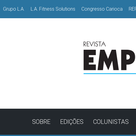
Grupo L.A.
L.A. Fitness Solutions
Congresso Carioca
RE
SOBRE
EDIÇÕES
COLUNISTAS