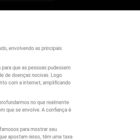
o, envolvendo as principais
ra para que as pessoas pudessem
le de doenças nocivas. Logo
unto com a internet, amplificando
 aprofundarmos no que realmente
em que se envolve. A confiança é
 famosos para mostrar seu
 que apostam nisso, têm uma taxa