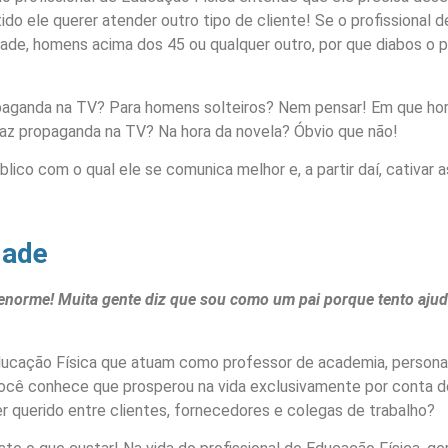
do ele querer atender outro tipo de cliente! Se o profissional d
dade, homens acima dos 45 ou qualquer outro, por que diabos o 
paganda na TV? Para homens solteiros? Nem pensar! Em que hor
az propaganda na TV? Na hora da novela? Óbvio que não!
blico com o qual ele se comunica melhor e, a partir daí, cativar
dade
norme! Muita gente diz que sou como um pai porque tento aju
Educação Física que atuam como professor de academia, person
 você conhece que prosperou na vida exclusivamente por conta 
querido entre clientes, fornecedores e colegas de trabalho?