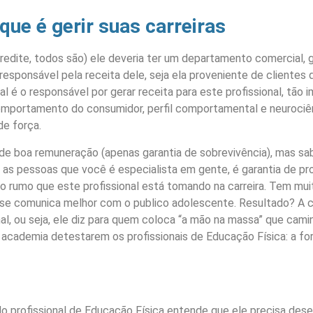
que é gerir suas carreiras
edite, todos são) ele deveria ter um departamento comercial, g
esponsável pela receita dele, seja ela proveniente de clientes d
 é o responsável por gerar receita para este profissional, tão 
 comportamento do consumidor, perfil comportamental e neuroci
de força.
a de boa remuneração (apenas garantia de sobrevivência), mas 
as pessoas que você é especialista em gente, é garantia de pro
do rumo que este profissional está tomando na carreira. Tem mui
 se comunica melhor com o publico adolescente. Resultado? A car
, ou seja, ele diz para quem coloca “a mão na massa” que camin
e academia detestarem os profissionais de Educação Física: a 
 profissional de Educação Física entende que ele precisa dese