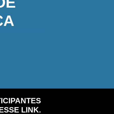
DE
CA
TICIPANTES
SSE LINK.