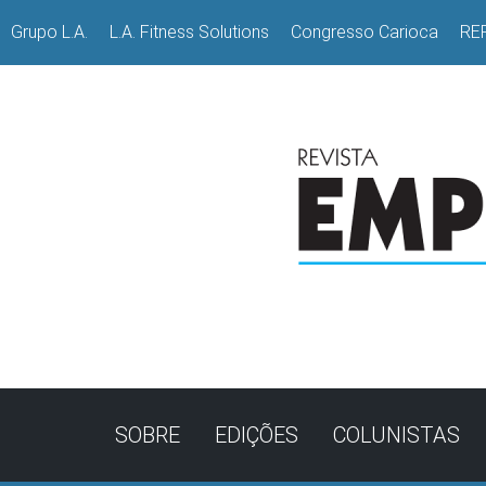
Grupo L.A.
L.A. Fitness Solutions
Congresso Carioca
RE
SOBRE
EDIÇÕES
COLUNISTAS