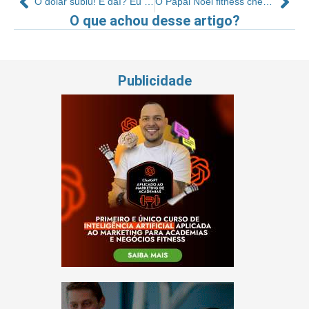
O dólar subiu! E daí? Eu não como dólar!
O Papai Noel fitness chega em janeiro
O que achou desse artigo?
Publicidade