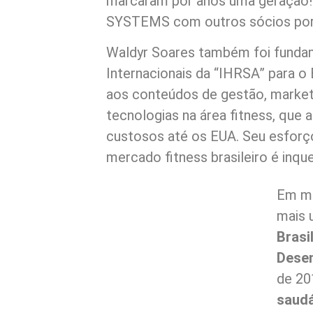
marcaram por anos uma geração! 
SYSTEMS com outros sócios por
Waldyr Soares também foi fundam
Internacionais da “IHRSA” para o
aos conteúdos de gestão, marketi
tecnologias na área fitness, que
custosos até os EUA. Seu esforço 
mercado fitness brasileiro é inque
Em me
mais 
Brasi
Desen
de 20
saudá