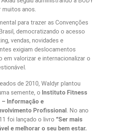
Akiau seguiu administrando a BODY
 muitos anos.
ental para trazer as Convenções
 Brasil, democratizando o acesso
ng, vendas, novidades e
 antes exigiam deslocamentos
em valorizar e internacionalizar o
stionável.
ados de 2010, Waldyr plantou
uma semente, o
Instituto Fitness
l –
Informação e
volvimento Profissional
. No ano
11 foi lançado o livro
“Ser mais
vel e melhorar o seu bem estar.