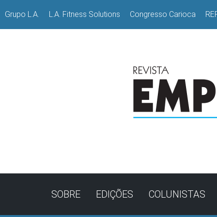
Grupo L.A.
L.A. Fitness Solutions
Congresso Carioca
RE
SOBRE
EDIÇÕES
COLUNISTAS