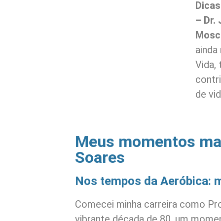
Dicas
– Dr.
Mosca
ainda
Vida,
contri
de vid
Meus momentos mar
Soares
Nos tempos da Aeróbica: me
Comecei minha carreira como Pro
vibrante década de 80, um mome