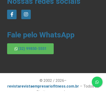
Nossas redes sociais
Fale pelo WhatsApp
(32) 99850-5551
© 2002 / 2026–
revistarevistaempresariofitness.com.br
– Todos os
Direitos reservados.
contato@revistaempresariofitness.com.br
– Criado
pela
Kamus