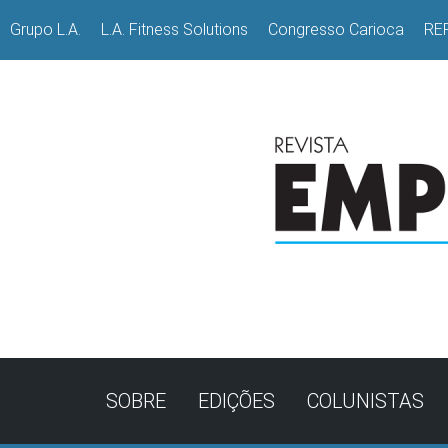
Grupo L.A.
L.A. Fitness Solutions
Congresso Carioca
RE
SOBRE
EDIÇÕES
COLUNISTAS