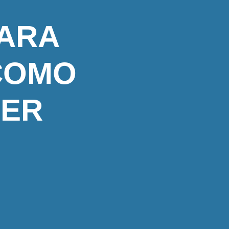
PARA
 COMO
NER