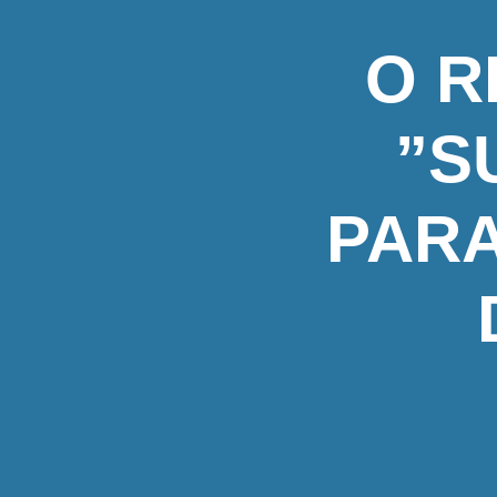
O R
”S
PAR