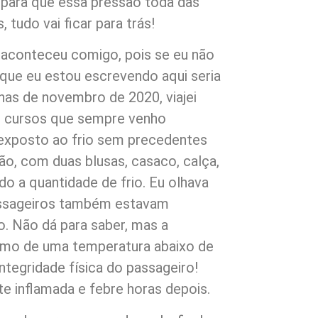
 para que essa pressão toda das
 tudo vai ficar para trás!
e aconteceu comigo, pois se eu não
 que eu estou escrevendo aqui seria
as de novembro de 2020, viajei
os cursos que sempre venho
i exposto ao frio sem precedentes
o, com duas blusas, casaco, calça,
do a quantidade de frio. Eu olhava
assageiros também estavam
o. Não dá para saber, mas a
imo de uma temperatura abaixo de
ntegridade física do passageiro!
 inflamada e febre horas depois.