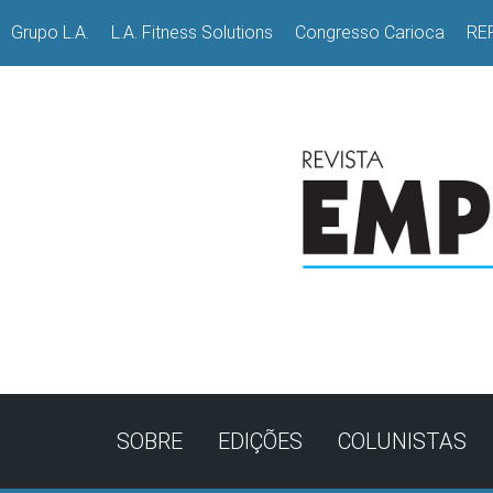
Grupo L.A.
L.A. Fitness Solutions
Congresso Carioca
RE
SOBRE
EDIÇÕES
COLUNISTAS