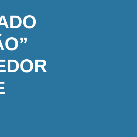
CADO
ÃO”
EDOR
E