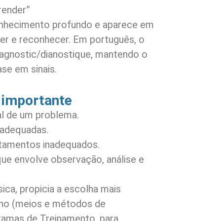
render”
 conhecimento profundo e aparece em
ber e reconhecer. Em português, o
iagnostic/dianostique, mantendo o
ase em sinais.
 importante
al de um problema.
 adequadas.
ratamentos inadequados.
ue envolve observação, análise e
ica, propicia a escolha mais
ino (meios e métodos de
gramas de Treinamento, para