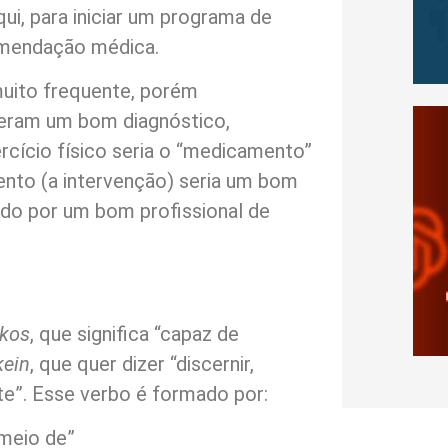
qui, para iniciar um programa de
omendação médica.
uito frequente, porém
zeram um bom diagnóstico,
rcício físico seria o “medicamento”
nto (a intervenção) seria um bom
ado por um bom profissional de
ikos
, que significa “capaz de
kein
, que quer dizer “discernir,
te”. Esse verbo é formado por:
 meio de”