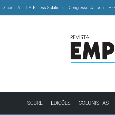
Grupo L.A.
L.A. Fitness Solutions
Congresso Carioca
RE
SOBRE
EDIÇÕES
COLUNISTAS