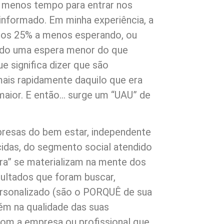
a menos tempo para entrar nos
 informado. Em minha experiência, a
nos 25% a menos esperando, ou
ndo uma espera menor do que
e significa dizer que são
mais rapidamente daquilo que era
o maior. E então… surge um “UAU” de
esas do bem estar, independente
idas, do segmento social atendido
pera” se materializam na mente dos
sultados que foram buscar,
rsonalizado (são o PORQUÊ de sua
m na qualidade das suas
com a empresa ou profissional que