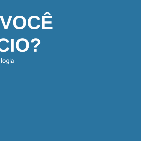
 VOCÊ
CIO?
logia