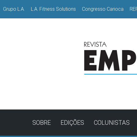
Grupo L.A.
L.A. Fitness Solutions
Congresso Carioca
RE
SOBRE
EDIÇÕES
COLUNISTAS