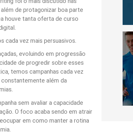
ting foi o mais discutido nas
, além de protagonizar boa parte
a houve tanta oferta de curso
gital.
 cada vez mais persuasivos.
nçadas, evoluindo em progressão
idade de progredir sobre esses
tica, temos campanhas cada vez
 constantemente além da
mias.
panha sem avaliar a capacidade
lação. O foco acaba sendo em atrair
preocupar em como manter a rotina
mia.