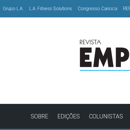
Grupo L.A.
L.A. Fitness Solutions
Congresso Carioca
RE
SOBRE
EDIÇÕES
COLUNISTAS