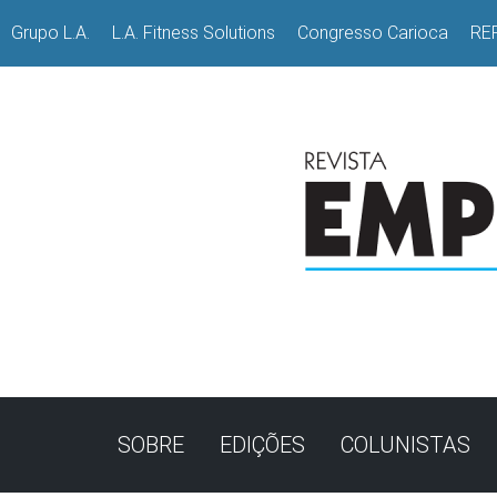
Grupo L.A.
L.A. Fitness Solutions
Congresso Carioca
RE
SOBRE
EDIÇÕES
COLUNISTAS