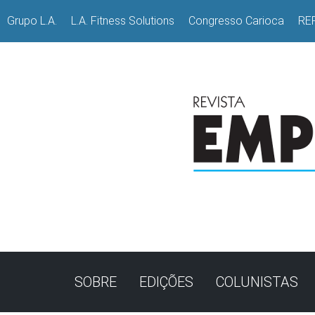
Grupo L.A.
L.A. Fitness Solutions
Congresso Carioca
RE
SOBRE
EDIÇÕES
COLUNISTAS