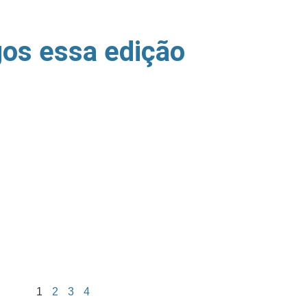
gos essa edição
1
2
3
4