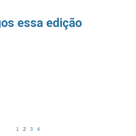
gos essa edição
1
2
3
4