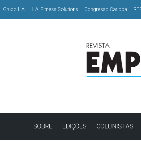
Grupo L.A.
L.A. Fitness Solutions
Congresso Carioca
RE
SOBRE
EDIÇÕES
COLUNISTAS