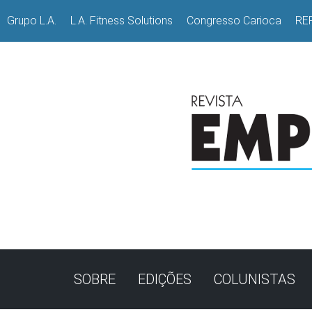
Grupo L.A.
L.A. Fitness Solutions
Congresso Carioca
RE
SOBRE
EDIÇÕES
COLUNISTAS