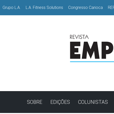
Grupo L.A.
L.A. Fitness Solutions
Congresso Carioca
RE
SOBRE
EDIÇÕES
COLUNISTAS