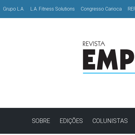
Grupo L.A.
L.A. Fitness Solutions
Congresso Carioca
RE
SOBRE
EDIÇÕES
COLUNISTAS