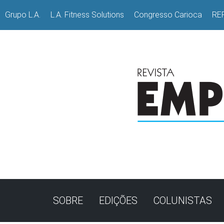
Grupo L.A.
L.A. Fitness Solutions
Congresso Carioca
RE
SOBRE
EDIÇÕES
COLUNISTAS