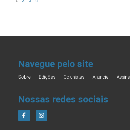
1
2
3
4
Navegue pelo site
Sobre
Edições
Colunistas
Anuncie
Assine
Nossas redes sociais