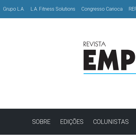
Grupo L.A.
L.A. Fitness Solutions
Congresso Carioca
RE
SOBRE
EDIÇÕES
COLUNISTAS