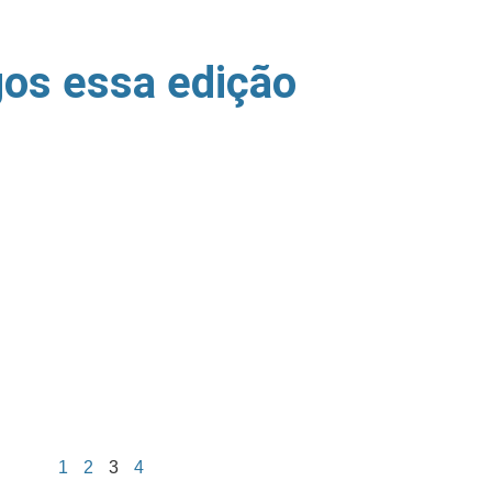
gos essa edição
1
2
3
4