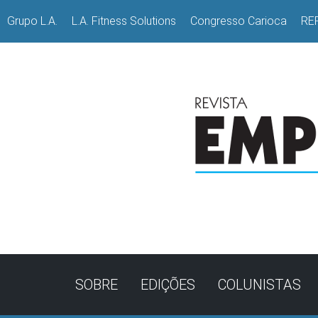
Grupo L.A.
L.A. Fitness Solutions
Congresso Carioca
RE
SOBRE
EDIÇÕES
COLUNISTAS