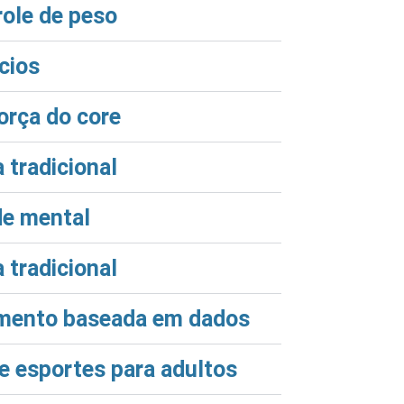
role de peso
ícios
força do core
 tradicional
de mental
 tradicional
namento baseada em dados
 e esportes para adultos