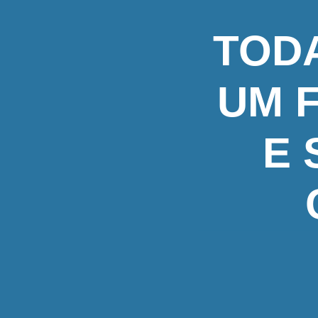
TOD
UM 
E 