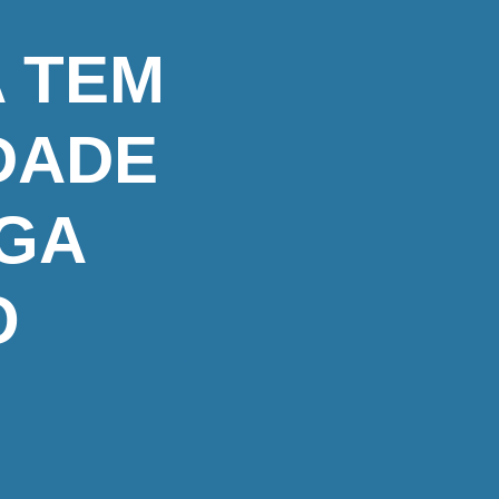
 TEM
DADE
AGA
O