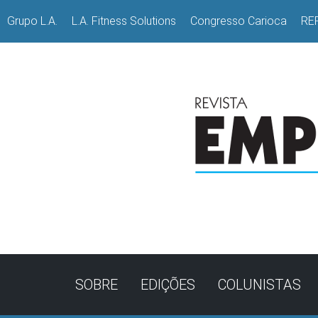
Grupo L.A.
L.A. Fitness Solutions
Congresso Carioca
RE
SOBRE
EDIÇÕES
COLUNISTAS