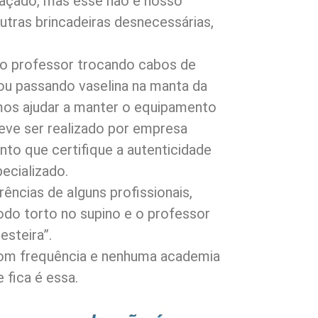
graçado, mas esse não é nosso
outras brincadeiras desnecessárias,
o professor trocando cabos de
u passando vaselina na manta da
mos ajudar a manter o equipamento
eve ser realizado por empresa
to que certifique a autenticidade
pecializado.
ncias de alguns profissionais,
odo torto no supino e o professor
esteira”.
com frequência e nenhuma academia
 fica é essa.