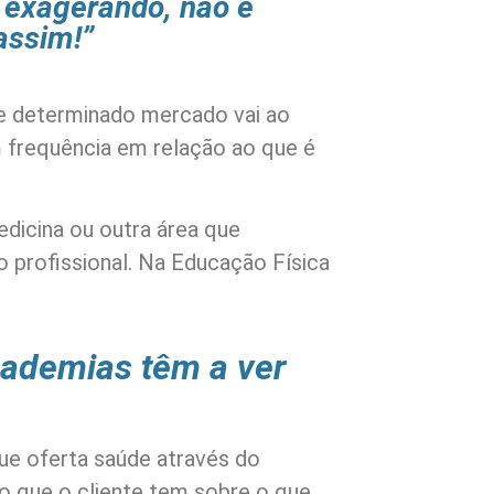
á exagerando, não é
assim!”
e determinado mercado vai ao
 frequência em relação ao que é
icina ou outra área que
 profissional. Na Educação Física
cademias têm a ver
ue oferta saúde através do
o que o cliente tem sobre o que