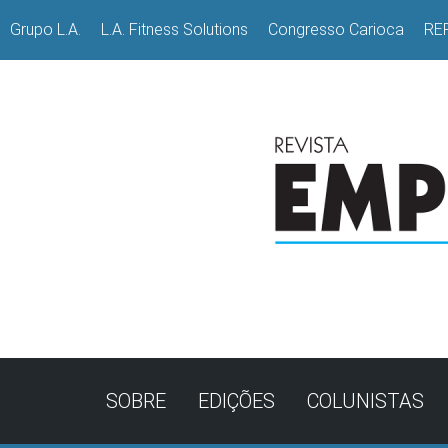
Grupo L.A.
L.A. Fitness Solutions
Congresso Carioca
RE
SOBRE
EDIÇÕES
COLUNISTAS