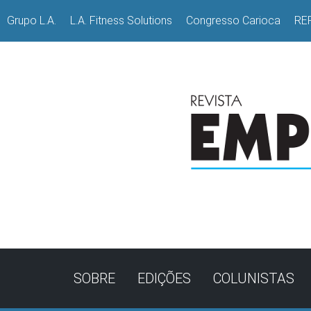
Grupo L.A.
L.A. Fitness Solutions
Congresso Carioca
RE
SOBRE
EDIÇÕES
COLUNISTAS