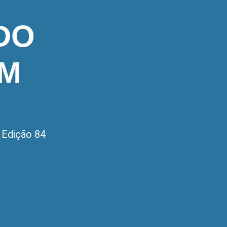
DO
EM
,
Edição 84