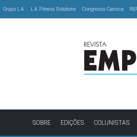
Grupo L.A.
L.A. Fitness Solutions
Congresso Carioca
RE
SOBRE
EDIÇÕES
COLUNISTAS