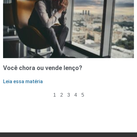
Você chora ou vende lenço?
Leia essa matéria
1
2
3
4
5