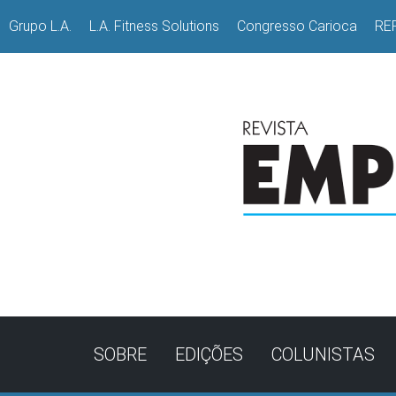
Grupo L.A.
L.A. Fitness Solutions
Congresso Carioca
RE
SOBRE
EDIÇÕES
COLUNISTAS