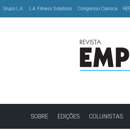
Grupo L.A.
L.A. Fitness Solutions
Congresso Carioca
RE
SOBRE
EDIÇÕES
COLUNISTAS