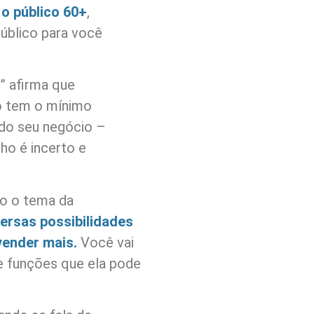
 o público 60+
,
público para você
” afirma que
o tem o mínimo
 do seu negócio –
ho é incerto e
o o tema da
versas possibilidades
 vender mais.
Você vai
e funções que ela pode