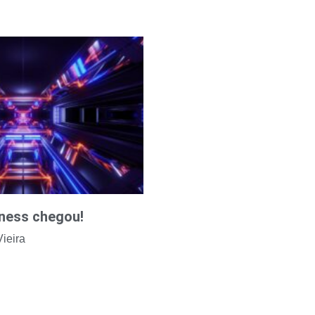
tness chegou!
ieira