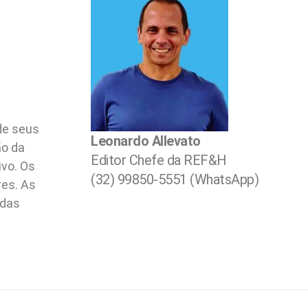
de seus
Leonardo Allevato
ão da
Editor Chefe da REF&H
ivo. Os
(32) 99850-5551 (WhatsApp)
res. As
idas