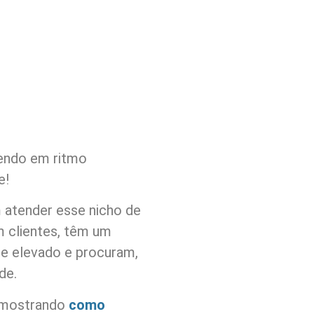
endo em ritmo
e!
m atender esse nicho de
 clientes, têm um
te elevado e procuram,
de.
m mostrando
como