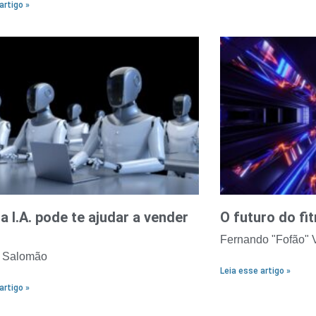
artigo »
 I.A. pode te ajudar a vender
O futuro do fi
Fernando "Fofão" V
o Salomão
Leia esse artigo »
artigo »