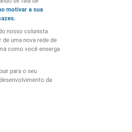
ando se fala de
o motivar a sua
cazes.
do nosso colunista
r de uma nova rede de
rma como você enxerga
buir para o seu
 desenvolvimento da