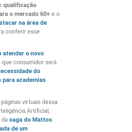
re
qualificação
para o mercado 60+
e o
stacar na área de
ra conferir esse
 atender o novo
 que consumidor será
necessidade do
s para academias
páginas virtuais dessa
ligência Artificial,
m da
saga do Mattos
rada de um