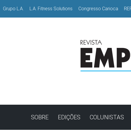
Grupo L.A.
L.A. Fitness Solutions
Congresso Carioca
RE
SOBRE
EDIÇÕES
COLUNISTAS