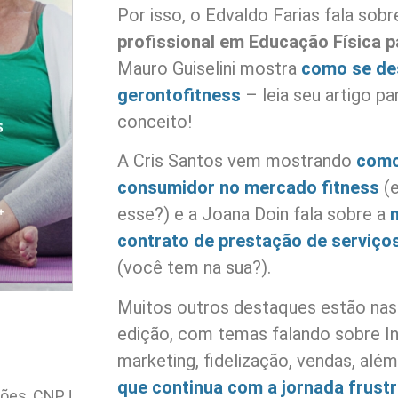
Por isso, o Edvaldo Farias fala sob
profissional em Educação Física 
Mauro Guiselini mostra
como se de
gerontofitness
– leia seu artigo pa
conceito!
A Cris Santos vem mostrando
como
consumidor no mercado fitness
(e
esse?) e a Joana Doin fala sobre a
contrato de prestação de serviço
(você tem na sua?).
Muitos outros destaques estão nas 
edição, com temas falando sobre Inte
marketing, fidelização, vendas, alé
que continua com a jornada frust
ções, CNPJ