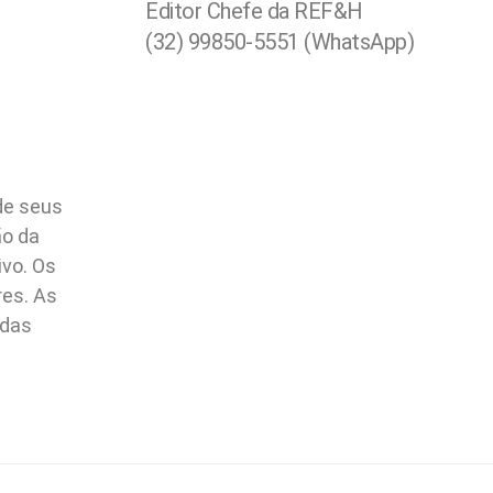
Editor Chefe da REF&H
(32) 99850-5551 (WhatsApp)
de seus
ão da
ivo. Os
res. As
idas