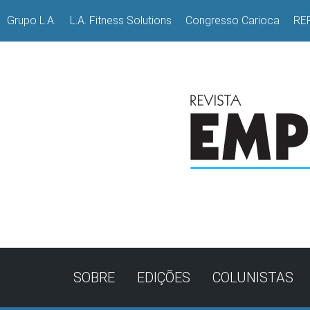
Grupo L.A.
L.A. Fitness Solutions
Congresso Carioca
RE
SOBRE
EDIÇÕES
COLUNISTAS