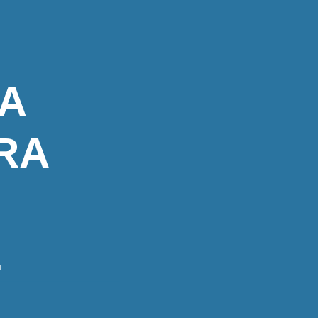
CA
RA
E