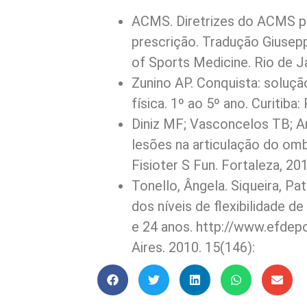
ACMS. Diretrizes do ACMS pa
prescrição. Tradução Giusep
of Sports Medicine. Rio de 
Zunino AP. Conquista: soluçã
física. 1º ao 5º ano. Curitiba:
Diniz MF; Vasconcelos TB; Ar
lesões na articulação do om
Fisioter S Fun. Fortaleza, 201
Tonello, Ângela. Siqueira, Pa
dos níveis de flexibilidade 
e 24 anos. http://www.efdepo
Aires. 2010. 15(146):