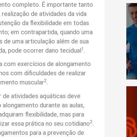
nto completo. É importante tanto
ealização de atividades da vida
tenção da flexibilidade em todas
ento; em contrapartida, quando uma
s de uma articulação além de sua
1
a, pode ocorrer dano tecidual
.
ada com exercícios de alongamento
os com dificuldades de realizar
2
amento muscular
.
 de atividades aquáticas deve
o alongamento durante as aulas,
dquiram flexibilidade, mas para
2
zar essa prática no seu cotidiano
.
ongamentos para a prevenção de