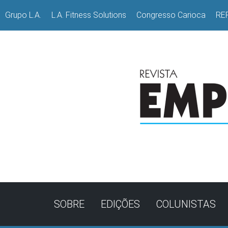
Grupo L.A.
L.A. Fitness Solutions
Congresso Carioca
RE
SOBRE
EDIÇÕES
COLUNISTAS