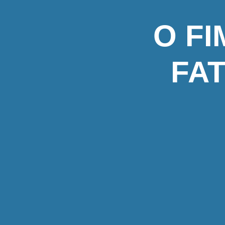
O F
FA