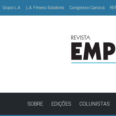
Grupo L.A.
L.A. Fitness Solutions
Congresso Carioca
RE
SOBRE
EDIÇÕES
COLUNISTAS