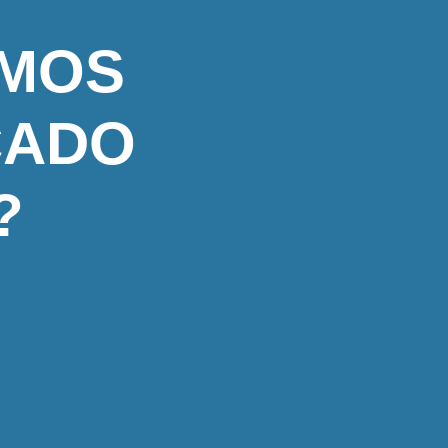
AMOS
CADO
?