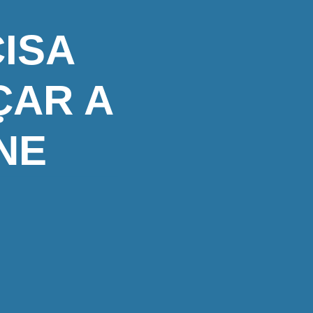
ISA
ÇAR A
NE