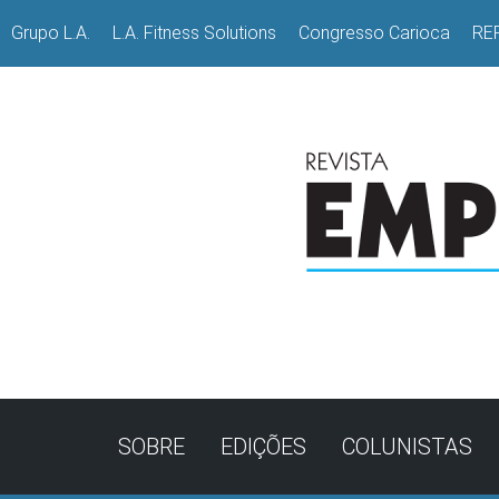
Grupo L.A.
L.A. Fitness Solutions
Congresso Carioca
RE
SOBRE
EDIÇÕES
COLUNISTAS