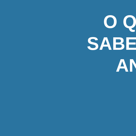
O 
SABE
A