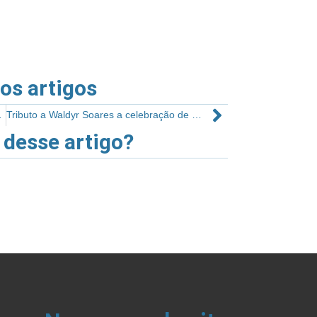
ros artigos
da sua academia
Tributo a Waldyr Soares a celebração de um legado eterno
 desse artigo?