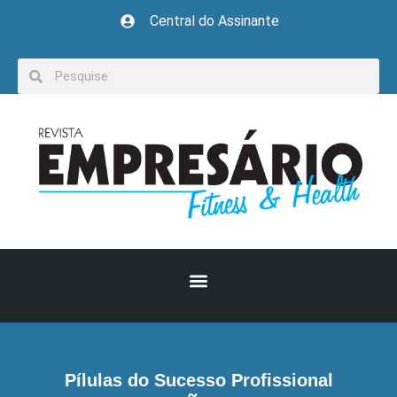
Central do Assinante
Pílulas do Sucesso Profissional