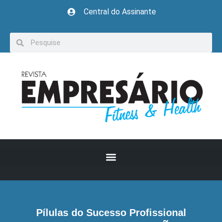
Central do Assinante
Pílulas do Sucesso Profissional