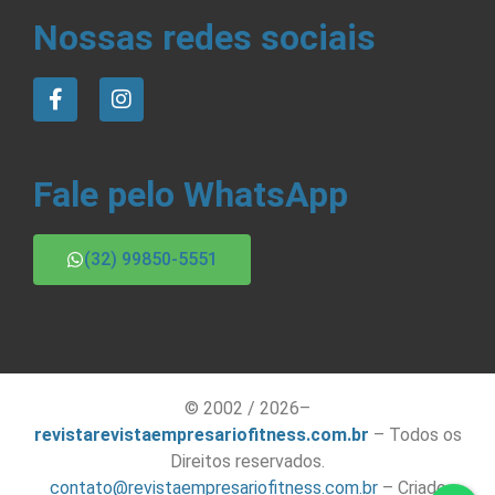
Nossas redes sociais
Fale pelo WhatsApp
(32) 99850-5551
© 2002 / 2026–
revistarevistaempresariofitness.com.br
– Todos os
Direitos reservados.
contato@revistaempresariofitness.com.br
– Criado