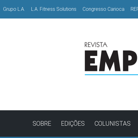
Grupo L.A.
L.A. Fitness Solutions
Congresso Carioca
RE
SOBRE
EDIÇÕES
COLUNISTAS