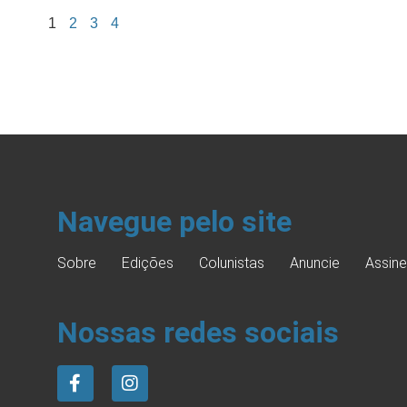
1
2
3
4
Navegue pelo site
Sobre
Edições
Colunistas
Anuncie
Assine
Nossas redes sociais