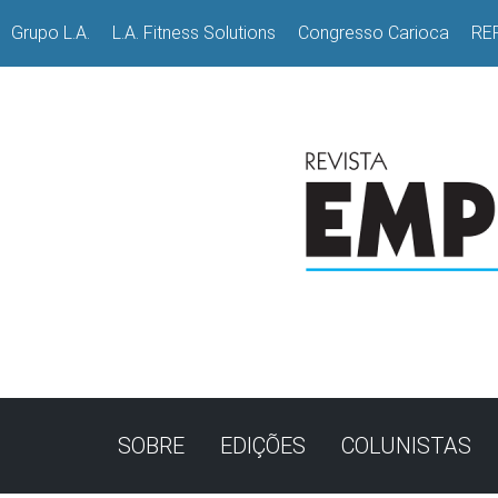
Grupo L.A.
L.A. Fitness Solutions
Congresso Carioca
RE
SOBRE
EDIÇÕES
COLUNISTAS