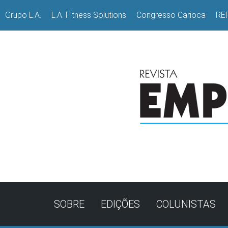
Grupo L.A.
L.A. Fitness Solutions
Congresso Carioca
RE
SOBRE
EDIÇÕES
COLUNISTAS