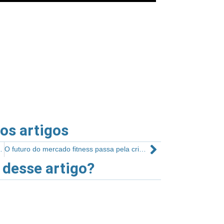
ros artigos
es no mundo fitness
O futuro do mercado fitness passa pela criação de ecossistemas
 desse artigo?