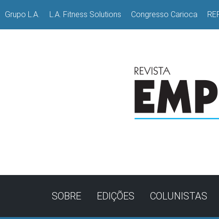
Grupo L.A.
L.A. Fitness Solutions
Congresso Carioca
RE
SOBRE
EDIÇÕES
COLUNISTAS