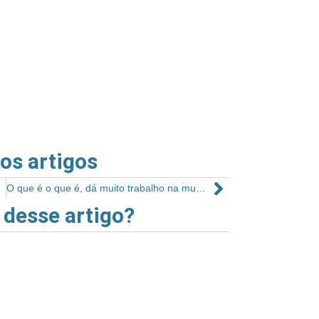
ros artigos
O que é o que é, dá muito trabalho na musculação, mas dá um grande retorno?
 desse artigo?